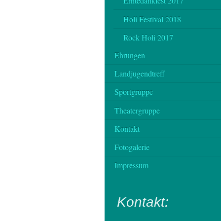
Erntedankfest 2017
Holi Festival 2018
Rock Holi 2017
Ehrungen
Landjugendtreff
Sportgruppe
Theatergruppe
Kontakt
Fotogalerie
Impressum
Kontakt: