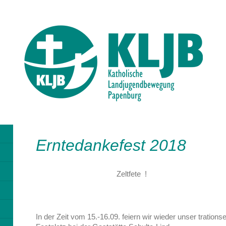
Erntedankefest 2018
Zeltfete !
In der Zeit vom 15.-16.09. feiern wir wieder unser tration